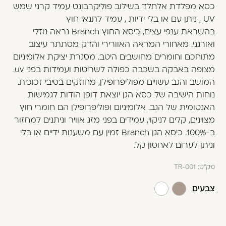
משתמש חדש/אורח
כסא מפלדת אלחלד בשילוב פוליקרבונט עמיד קרני שמש
UV , ניתן עם או בלי ידיות , עמיד לתנאי חוץ
דאגנו לכם ליצירת חשבון קלה ומהירה במיוחד.
בהשראת ענפי עצים, כיסא החוץ Branch נראה נוזלי
המשיכו למילוי פרטיכם ותוכלו ליהנות מהיתרונות של
ואורגני. מאחורי המראה האוורירי והדק מסתתר עיצוב
משתמש רשום כבר עכשיו.
מתוחכם וחומרים מחושבים היטב. מסגרת יציקת אלומיניום
מצופה באבקה בשכבה כפולה לשריטות ועמידות בפני uv.
להרשמה
המושב והגב עשויים מפוליפרופילן, מחוזקים בסיבי זכוכית.
נוחות הישיבה של כסא הגן יוצאת דופן הודות לגמישות
האנטומית של הגב. אלומיניום ופוליפרופילן הם חומרי חוץ
מצוינים, קלים לניקוי, עמידים בפני מזג אוויר וניתנים למחזור
ב-100%. כיסא הגן Branch זמין עם משענות ידיים או בלי
וניתן לערום לאחסון קל.
מק"ט:
TR-001
צבעים