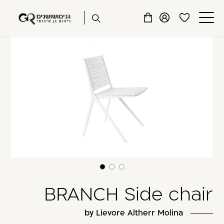
שִׂים
דלג לתוכן
דלג לסרגל הניווט
לֵב:
פתיחת
פתיחת
פתיחת
בְּאֲתָר
מועדפים
חלונית
חלונית
זֶה
סגור
למשתמש
משתמש
עגלה
מֻפְעֶלֶת
כבר רשומים? התחברו
מַעֲרֶכֶת
נָגִישׁ
בִּקְלִיק
הַמְּסַיַּעַת
לִנְגִישׁוּת
הָאֲתָר.
זכור אותי
שכחתי סיסמה
BRANCH Side chair
by Lievore Altherr Molina