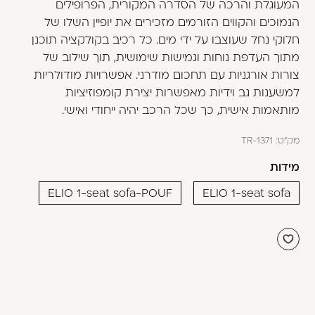
המעוגלת והרכה של הסדרה המקורית, הפרופילים
משתמש חדש/אורח
הנמוכים והקווים הזורמים מזכירים את יופיין השלו של
דאגנו לכם ליצירת חשבון קלה ומהירה במיוחד.
חלוקי נחל שעוצבו על ידי מים. כל רכיב בקולקציה תוכנן
המשיכו למילוי פרטיכם ותוכלו ליהנות מהיתרונות של
מתוך העדפת נוחות וגמישות שימושית, תוך שילוב של
משתמש רשום כבר עכשיו.
צורות אורגניות עם תחכום מודרני. אפשרויות מודולריות
למשענות גב וידיות מאפשרות יצירת קומפוזיציות
להרשמה
מותאמות אישית, כך שכל הרכב יהיה ייחודי ואישי.
מק"ט:
TR-1371
מידות
ELIO 1-seat sofa-POUF
ELIO 1-seat sofa