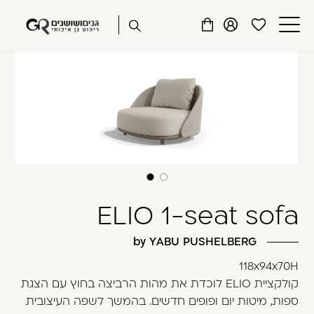
שִׂים
דלג לתוכן
דלג לסרגל הניווט
לֵב:
פתיחת
פתיחת
פתיחת
בְּאֲתָר
מועדפים
חלונית
חלונית
זֶה
סגור
למשתמש
משתמש
עגלה
מֻפְעֶלֶת
כבר רשומים? התחברו
מַעֲרֶכֶת
נָגִישׁ
בִּקְלִיק
הַמְּסַיַּעַת
לִנְגִישׁוּת
הָאֲתָר.
ELIO 1-seat sofa
זכור אותי
שכחתי סיסמה
by YABU PUSHELBERG
118x94x70H
קולקציית ELIO לוכדת את מהות הרביצה בחוץ עם הצגת
ספות, מיטות יום ופופים חדשים. בהמשך לשפה העיצובית