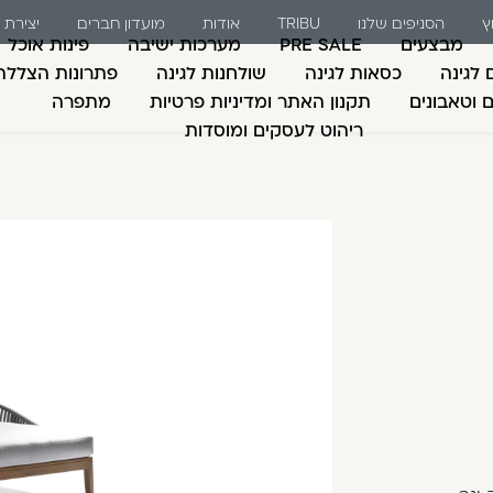
ץ
הסניפים שלנו
TRIBU
אודות
מועדון חברים
יצירת
מבצעים
PRE SALE
מערכות ישיבה
פינות אוכל
 לגינה
כסאות לגינה
שולחנות לגינה
פתרונות הצללה
ם וטאבונים
תקנון האתר ומדיניות פרטיות
מתפרה
ריהוט לעסקים ומוסדות
משתמש חדש/אורח
דאגנו לכם ליצירת חש
למילוי פרטיכם ותוכ
כבר עכשיו.
להרשמה
שכחתי סיסמה