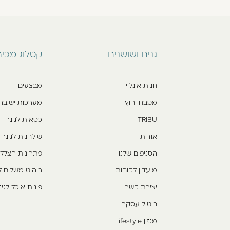
גנים ושושנים
קטלוג מכי
חנות אונליין
מבצעים
מטבחי חוץ
מערכות ישיבה
TRIBU
כסאות לגינה
אודות
שולחנות לגינה
הסניפים שלנו
פתרונות הצלל
מועדון לקוחות
ריהוט משלים ל
יצירת קשר
פינות אוכל לגינ
ביטול עסקה
מגזין lifestyle