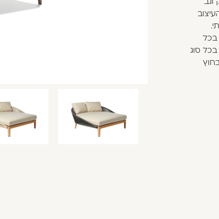
 טיק וגב
עיצוב
י.
ד בכל
בים בכל סוג
בחוץ