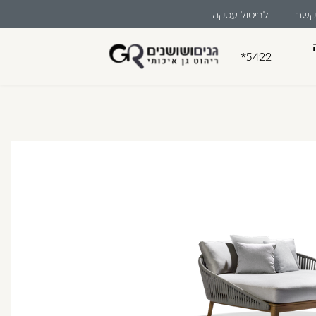
 קשר
לביטול עסקה
*5422
בון קלה ומהירה במיוחד. המשיכו
לו ליהנות מהיתרונות של משתמש רשום