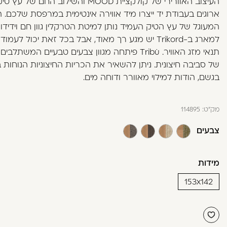
העיצוב האוורירי של קולקציית MOOD והשילוב החם של עץ
בְּתוֹכְנַת
ארוגים בעבודת יד ייצרו מיד אווירה אינטימית במרפסת שלכם. ה
קוֹרֵא־מָסָךְ;
המעוגל של עץ הטיק העמיד נותן למיטת הטרקלין גוון חם וידידות
לְחַץ
למארג ב-Trikord יש מגע רך מאוד, אבל בכל זאת יכול לעמו
Control-
תנאי מזג האוויר. Tribù פיתחה מגוון צבעים טבעיים המשתל
F10
של סביבה חיצונית. ניתן להשאיר את הכריות החיצוניות הנוחות 
לִפְתִיחַת
בגשם, הודות למילוי מאוורר ודוחה מים.
תַּפְרִיט
נְגִישׁוּת.
מק"ט:
114895
צבעים
מידות
153x142