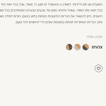
בְּתוֹכְנַת
המועדון גוון חם וידידותי. למארג ב-Trikord יש מגע רך מאוד, אבל בכל זא
קוֹרֵא־מָסָךְ;
בכל תנאי מזג האוויר. Tribù פיתחה מגוון של צבעים טבעיים המשתלבים בכ
לְחַץ
חיצונית. ניתן להשאיר את הכריות החיצוניות הנוחות בחוץ בגשם, הודות למילוי מאו
Control-
מים. הכריות האחוריות זמינות בסגנונות שונים כדי להתאים לכל טעם.
F10
לִפְתִיחַת
מק"ט:
11314
תַּפְרִיט
נְגִישׁוּת.
צבעים