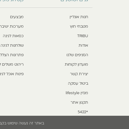
חנות אונליין
מבצעים
מטבחי חוץ
מערכות ישיבה
TRIBU
כסאות לגינה
אודות
שולחנות לגינה
הסניפים שלנו
פתרונות הצלל
מועדון לקוחות
ריהוט משלים ל
יצירת קשר
פינות אוכל לגינ
ביטול עסקה
מגזין lifestyle
תקנון אתר
*5422
באתר זה נעשה שימוש בקבצי cookies. המשך גלישתך באתר מהווה הסכמה לשימוש זה. למידע נוסף עיין בת