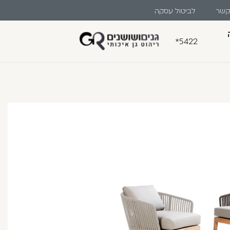
 קשר
לביטול עסקה
*5422
בון קלה ומהירה במיוחד. המשיכו
לו ליהנות מהיתרונות של משתמש רשום