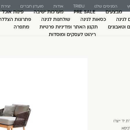
ץ
הסניפים שלנו
TRIBU
אודות
מועדון חברים
יצירת
מבצעים
PRE SALE
מערכות ישיבה
פינות אוכל
 לגינה
כסאות לגינה
שולחנות לגינה
פתרונות הצללה
ם וטאבונים
תקנון האתר ומדיניות פרטיות
מתפרה
ריהוט לעסקים ומוסדות
משתמש חדש/אורח
דאגנו לכם ליצירת חש
למילוי פרטיכם ותוכ
כבר עכשיו.
להרשמה
שכחתי סיסמה
בעבודת יד ייצרו
כיסא