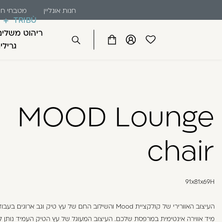
שִׂים
דלג לתוכן
דלג לסרגל הניווט
חנות אונליין
מטבחי חו
לֵב:
TRIBÙ
בְּאֲתָר
ריהוט משלים
זֶה
פתיחת
פתיחת
פתיחת
גרילי
סגור
מֻפְעֶלֶת
מועדפים
חלונית
חלונית
מַעֲרֶכֶת
למשתמש
משתמש
עגלה
כבר רשומים? התחברו
נָגִישׁ
בִּקְלִיק
MOOD Lounge
הַמְּסַיַּעַת
לִנְגִישׁוּת
הָאֲתָר.
chair
לְחַץ
Control-
זכור אותי
F11
לְהַתְאָמַת
91x81x69H
הָאֲתָר
לְעִוְורִים
העיצוב האוורירי של קולקציית Mood והשילוב החם של עץ טיק וגב ארוגים 
הַמִּשְׁתַּמְּשִׁים
מיד אווירה אינטימית במרפסת שלכם. העיצוב המעוגל של עץ הטיק העמיד נותן ל