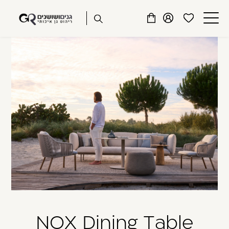
שִׂים
דלג לתוכן
דלג לסרגל הניווט
לֵב:
פתיחת
פתיחת
פתיחת
בְּאֲתָר
מועדפים
חלונית
חלונית
זֶה
סגור
למשתמש
משתמש
עגלה
מֻפְעֶלֶת
כבר רשומים? התחברו
מַעֲרֶכֶת
נָגִישׁ
בִּקְלִיק
הַמְּסַיַּעַת
לִנְגִישׁוּת
הָאֲתָר.
זכור אותי
שכחתי סיסמה
NOX Dining Table