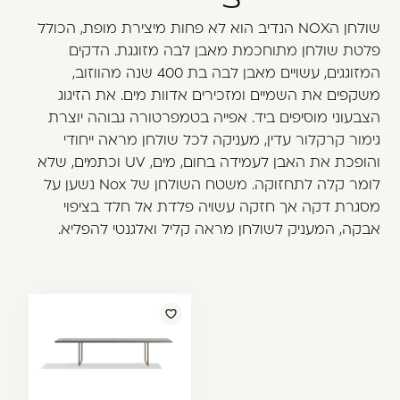
משתמש חדש/אורח
שולחן הNOX הנדיב הוא לא פחות מיצירת מופת, הכולל
דאגנו לכם ליצירת חשבון קלה ומהירה במיוחד.
פלטת שולחן מתוחכמת מאבן לבה מזוגגת. הדקים
המשיכו למילוי פרטיכם ותוכלו ליהנות מהיתרונות של
המזוגגים, עשויים מאבן לבה בת 400 שנה מהווזוב,
משתמש רשום כבר עכשיו.
משקפים את השמיים ומזכירים אדוות מים. את הזיגוג
הצבעוני מוסיפים ביד. אפייה בטמפרטורה גבוהה יוצרת
גימור קרקלור עדין, מעניקה לכל שולחן מראה ייחודי
להרשמה
והופכת את האבן לעמידה בחום, מים, UV וכתמים, שלא
לומר קלה לתחזוקה. משטח השולחן של Nox נשען על
מסגרת דקה אך חזקה עשויה פלדת אל חלד בציפוי
אבקה, המעניק לשולחן מראה קליל ואלגנטי להפליא.