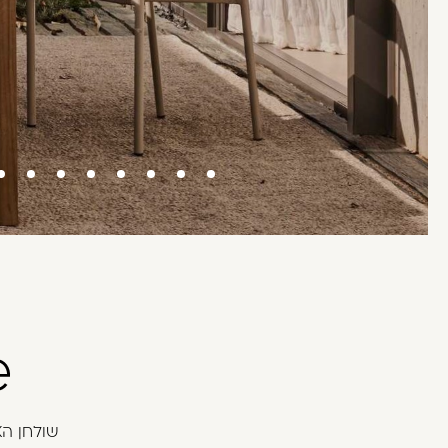
בְּתוֹכְנַת
קוֹרֵא־מָסָךְ;
לְחַץ
Control-
F10
לִפְתִיחַת
תַּפְרִיט
נְגִישׁוּת.
e