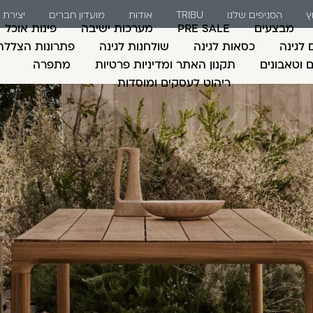
ץ
הסניפים שלנו
TRIBU
אודות
מועדון חברים
יצירת
מבצעים
PRE SALE
מערכות ישיבה
פינות אוכל
 לגינה
כסאות לגינה
שולחנות לגינה
פתרונות הצללה
ם וטאבונים
תקנון האתר ומדיניות פרטיות
מתפרה
ריהוט לעסקים ומוסדות
משתמש חדש/אורח
דאגנו לכם ליצירת חש
למילוי פרטיכם ותוכ
כבר עכשיו.
להרשמה
שכחתי סיסמה