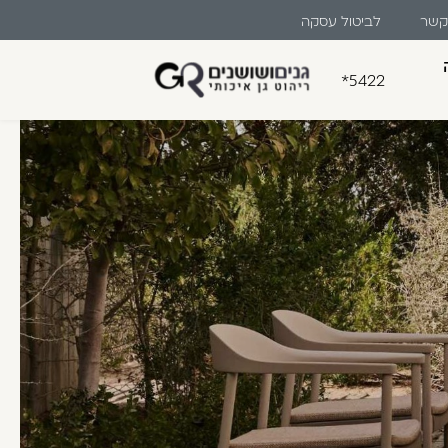
 קשר
לביטול עסקה
*5422
בון קלה ומהירה במיוחד. המשיכו
לו ליהנות מהיתרונות של משתמש רשום