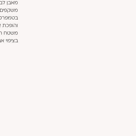
משקפים א
בטמפרטור
בציפוי א