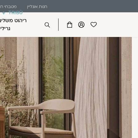
שִׂים
דלג לתוכן
דלג לסרגל הניווט
חנות אונליין
מטבחי חו
לֵב:
TRIBÙ
בְּאֲתָר
ריהוט משלים
זֶה
פתיחת
פתיחת
פתיחת
גרילי
סגור
מֻפְעֶלֶת
מועדפים
חלונית
חלונית
מַעֲרֶכֶת
למשתמש
משתמש
עגלה
כבר רשומים? התחברו
נָגִישׁ
בִּקְלִיק
הַמְּסַיַּעַת
לִנְגִישׁוּת
הָאֲתָר.
לְחַץ
Control-
זכור אותי
F11
לְהַתְאָמַת
הָאֲתָר
לְעִוְורִים
הַמִּשְׁתַּמְּשִׁים