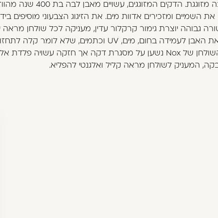
מאבן לבה מזוגגת. הדקים המזוגגים, עשויים מאבן לבה בת 0
ת השמיים ומזכירים אדוות מים. את הזיגוג הצבעוני מוסיפים ביד.
ה גבוהה יוצרת גימור קרקלור עדין, מעניקה לכל שולחן מראה יי
והופכת את האבן לעמידה בחום, מים, UV וכתמים, שלא לומר קלה לת
משטח השולחן של Nox נשען על מסגרת דקה אך חזקה עשויה פלדת 
בקה, המעניק לשולחן מראה קליל ואלגנטי להפליא.