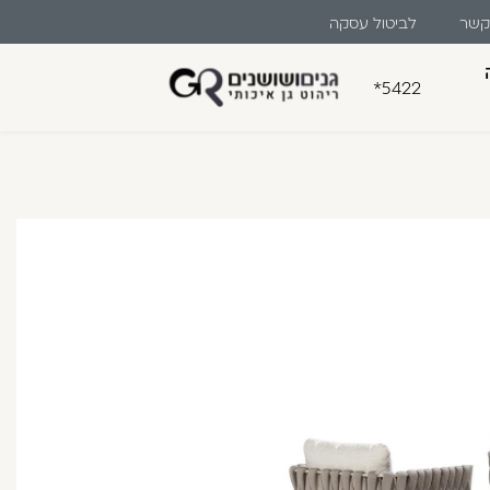
 קשר
לביטול עסקה
*5422
בון קלה ומהירה במיוחד. המשיכו
לו ליהנות מהיתרונות של משתמש רשום