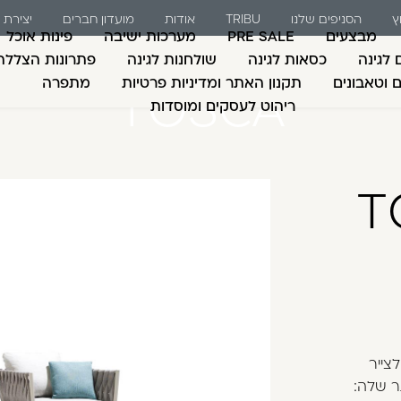
ץ
הסניפים שלנו
TRIBU
אודות
מועדון חברים
יצירת
מבצעים
PRE SALE
מערכות ישיבה
פינות אוכל
 לגינה
כסאות לגינה
שולחנות לגינה
פתרונות הצללה
ם וטאבונים
תקנון האתר ומדיניות פרטיות
מתפרה
TOSCA
ריהוט לעסקים ומוסדות
משתמש חדש/אורח
דאגנו לכם ליצירת חש
T
למילוי פרטיכם ותוכ
כבר עכשיו.
להרשמה
שכחתי סיסמה
למעצבת לצייר
ר שלה: