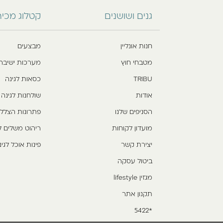
גנים ושושנים
קטלוג מכי
חנות אונליין
מבצעים
מטבחי חוץ
מערכות ישיבה
TRIBU
כסאות לגינה
אודות
שולחנות לגינה
הסניפים שלנו
פתרונות הצלל
מועדון לקוחות
ריהוט משלים ל
יצירת קשר
פינות אוכל לגינ
ביטול עסקה
מגזין lifestyle
תקנון אתר
*5422