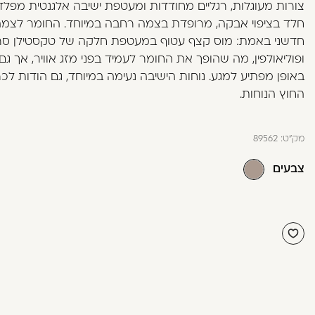
צורות מעוגלות, רגליים מחודדות ומעטפת ישיבה אלגנטית מפל
בְּתוֹכְנַת
חלד בציפוי אבקה, מרופדת בצמה רחבה במיוחד. החומר לצמה
קוֹרֵא־מָסָךְ;
חדשני באמת: מוס קצף עטוף במעטפת חלקה של טקסטילן סרו
לְחַץ
ופוליאולפין, מה שהופך את החומר לעמיד בפני מזג אוויר, אך גם
Control-
באופן מפתיע למגע. נוחות הישיבה נעימה במיוחד, גם הודות לכר
F10
החוץ הנוחות.
לִפְתִיחַת
תַּפְרִיט
נְגִישׁוּת.
מק"ט:
89562
צבעים