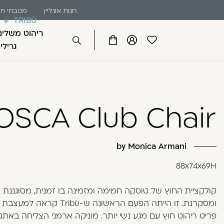
שִׂים
דלג לתוכן
דלג לסרגל הניווט
חנות אונליין
מטבחי חו
לֵב:
TRIBÙ
בְּאֲתָר
ריהוט משלים
זֶה
פתיחת
פתיחת
פתיחת
גרילי
סגור
מֻפְעֶלֶת
מועדפים
חלונית
חלונית
מַעֲרֶכֶת
למשתמש
משתמש
עגלה
כבר רשומים? התחברו
נָגִישׁ
בִּקְלִיק
OSCA Club Chair
הַמְּסַיַּעַת
לִנְגִישׁוּת
הָאֲתָר.
לְחַץ
by Monica Armani
Control-
זכור אותי
88x74x69H
F11
לְהַתְאָמַת
קולקציית החוץ של טוסקה חמימה ומזמינה בו זמנית, מסוגננת
הָאֲתָר
ומסקרנת. זו הייתה הפעם הראשונה ש-Tribù קראה 
לְעִוְורִים
פריט ריהוט חוץ עם מגע נשי יותר. מוניקה ארמני הצליחה באתג
הַמִּשְׁתַּמְּשִׁים