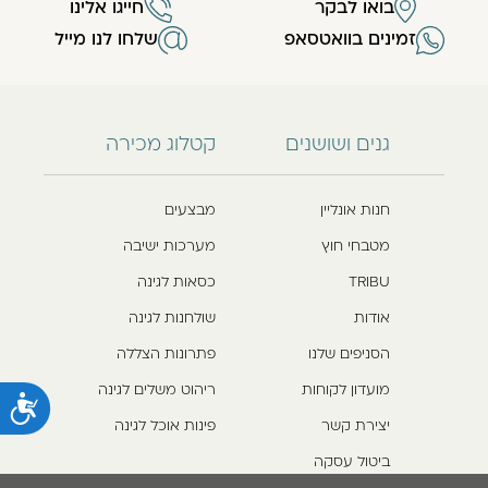
בואו לבקר
חייגו אלינו
זמינים בוואטסאפ
שלחו לנו מייל
גנים ושושנים
קטלוג מכירה
חנות אונליין
מבצעים
מטבחי חוץ
מערכות ישיבה
TRIBU
כסאות לגינה
אודות
שולחנות לגינה
הסניפים שלנו
פתרונות הצללה
מועדון לקוחות
ריהוט משלים לגינה
נ
יצירת קשר
פינות אוכל לגינה
ביטול עסקה