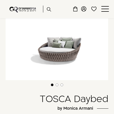
שִׂים
דלג לתוכן
דלג לסרגל הניווט
לֵב:
פתיחת
פתיחת
פתיחת
TOSCA
בְּאֲתָר
מועדפים
חלונית
חלונית
זֶה
סגור
למשתמש
משתמש
עגלה
מֻפְעֶלֶת
כבר רשומים? התחברו
מַעֲרֶכֶת
נָגִישׁ
בִּקְלִיק
הַמְּסַיַּעַת
לִנְגִישׁוּת
הָאֲתָר.
זכור אותי
שכחתי סיסמה
TOSCA Daybed
by Monica Armani