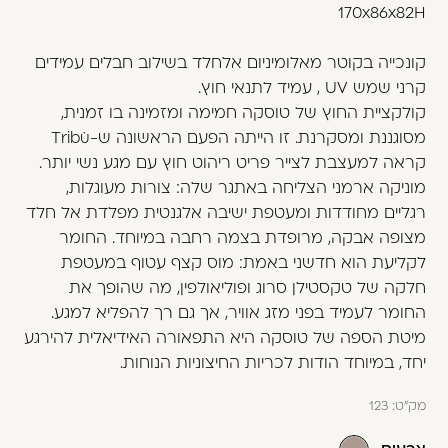
משתמש חדש/אורח
170x86x82H
דאגנו לכם ליצירת חשבון קלה ומהירה במיוחד.
קונכייה בקוטר מאלומיניום אלחלד בשילוב חבלים עמידים
המשיכו למילוי פרטיכם ותוכלו ליהנות מהיתרונות של
קרני שמש UV , עמיד לתנאי חוץ.
משתמש רשום כבר עכשיו.
קולקציית החוץ של טוסקה חמימה ומזמינה בו זמנית,
מסוגננת ומסקרנת. זו הייתה הפעם הראשונה ש-Tribù
להרשמה
קראה למעצבת לצייר פריט ריהוט חוץ עם מגע נשי יותר.
מוניקה ארמני הצליחה באתגר שלה: צורות מעוגלות,
רגליים מחודדות ומעטפת ישיבה אלגנטית מפלדת אל חלד
מצופה אבקה, מרופדת בצמה רחבה במיוחד. החומר
לקליעת הוא חדשני באמת: מוס קצף עטוף במעטפת
חלקה של טקסטילן סרוג ופוליאולפין, מה שהופך את
החומר לעמיד בפני מזג אוויר, אך גם רך להפליא למגע.
מיטת הספה של טוסקה היא התפאורה האידיאלית להירגע
יחד, במיוחד הודות לכריות החיצוניות הנוחות.
מק"ט:
123