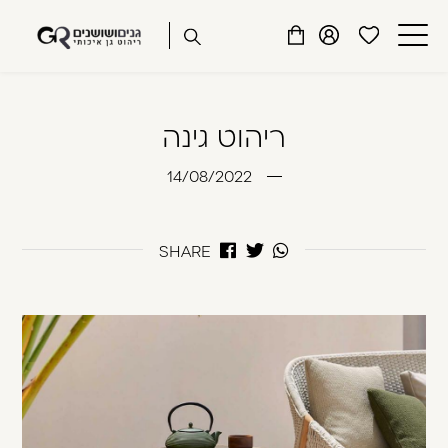
שִׂים
דלג לתוכן
דלג לסרגל הניווט
לֵב:
פתיחת
פתיחת
פתיחת
בְּאֲתָר
מועדפים
חלונית
חלונית
זֶה
סגור
למשתמש
משתמש
עגלה
מֻפְעֶלֶת
ריהוט גינה
כבר רשומים? התחברו
מַעֲרֶכֶת
נָגִישׁ
14/08/2022
בִּקְלִיק
הַמְּסַיַּעַת
לִנְגִישׁוּת
SHARE
הָאֲתָר.
זכור אותי
שכחתי סיסמה