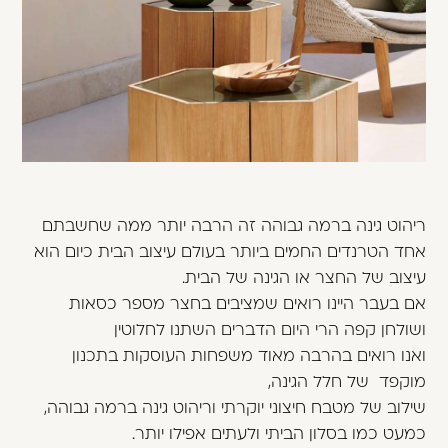
משתמש חדש/אורח
דאגנו לכם ליצירת חשבון קלה ומהירה במיוחד.
המשיכו למילוי פרטיכם ותוכלו ליהנות מהיתרונות של
משתמש רשום כבר עכשיו.
להרשמה
ריהוט גינה ברמה גבוהה זה הרבה יותר ממה שחשבתם
אחד הטרנדים החמים ביותר בעולם עיצוב הבית כיום הוא
עיצוב של החצר או הגינה של הבית.
אם בעבר היינו רואים שמציבים בחצר מספר כסאות
ושולחן קפה הרי היום הדברים השתנו לחלוטין
ואנו רואים בהרבה מאוד משפחות העוסקות בתכנון
מוקפד של חלל הגינה,
שילוב של מטבח חיצוני יוקרתי וריהוט גינה ברמה גבוהה,
כמעט כמו בסלון הביתי ולעתים אפילו יותר.