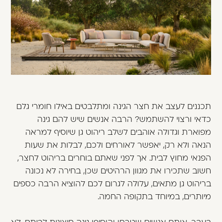
משתמש חדש/אורח
דאגנו לכם ליצירת חשבון קלה ומהירה במיוחד.
המשיכו למילוי פרטיכם ותוכלו ליהנות מהיתרונות של
משתמש רשום כבר עכשיו.
להרשמה
תכננים לעצב את חצר הגינה ומתלבטים באילו חומרי גלם
כדאי ורצוי להשתמש? הרבה אנשים שיש להם גינה
מפוארת וגדולה אוהבים לשלב ריהוט גן שיוסיף למראה
הנאה ולא רק, יאפשר לאורחים ולכם, לבלות את שעות
הפנאי מחוץ לבית. אך לפני שאתם בוחרים בריהוט לחצר,
חשוב שתכירו את מגוון הרהיטים שכן, בחירה לא נכונה
בריהוט גן מתאים, עלולה לגרום לכם להוציא הרבה כספים
מיותרים, במיוחד בתקופה החמה.