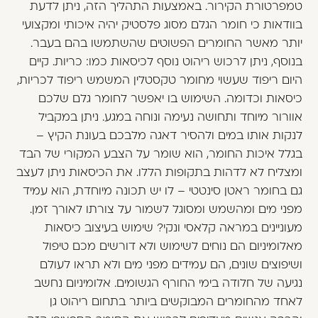
טמפרטורת הקירור. באמצעות התהליך הזה, ניתן לדעת
בוודאות כי חומר הגלם מסוג פלסטיק יהיה איכותי ומקצועי
יותר מאשר החומרים הפשוטים שהשתמשו בהם בעבר.
בנוסף, ניתן לרכוש ריהוט נוסף לכיסאות כמו: כריות. קיים
היום ריפוד שעשוי מחומר טקסטלין המשמש ריפוד לכריות,
כיסאות וכדומה. השימוש בו יאפשר לחומר גלם שלכם
אוורור מיוחד ותחושה נעימה ונוחה במגע. ניתן במקביל
לנקות אותו במים ולהסיר דאגה מלבכם בעונת הקיץ –
בגלל איכות החומר, הוא שומר על הצבע המקורי של הבד
ומצליח לא לדהות בתקופות הללו. את הכיסאות ניתן לעצב
גם בחומר ראטן סינטטי – לו יש תכונה מיוחדת, הוא עמיד
מפני מים ומהשמש ומסוגל לשמור על צורתו לאורך זמן.
מעוניינים במראה קלאסי ונקי? שימוש בעיצוב כיסאות
מאלומיניום הם נוחים לשימוש ולא דורשים מכם טיפול
ושיפוצים שונים, הם עמידים מפני מים ולא תראו לעולם
נגיעה של חלודה בימי החורף הגשומים. אלומיניום נחשב
לאחד מהחומרים המבוקשים ביותר בתחום ריהוט גן