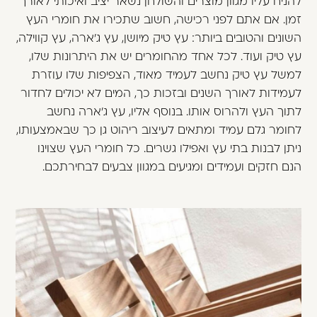
להניח עליו מגוון מוצרים והשולחן נשאר יציב ואיכותי לאורך
זמן. אם אתם לפני רכישה, חשוב שתכירו את חומרי העץ
השונים והטובים ביותר: עץ טיק מיושן, עץ ג'ארה, עץ קווילה,
עץ טיק ועוד. לכל אחד מהחומרים יש את היתרונות שלו,
למשל עץ טיק נחשב לעמיד מאוד, הצפיפות שלו עוזרת
לעמידות לאורך השנים ובזכות כך, המים לא יכולים לחדור
לתוך העץ ולהרוס אותו. בנוסף אליו, עץ ג'ארה נחשב
לחומר גלם עמיד ומתאים לעיצוב ריהוט גן כך שבאמצעותו,
ניתן לבנות בתי עץ ואפילו גשרים. כל חומרי העץ שצוינו
הנם חזקים ועמידים ומגיעים במגוון צבעים לבחירתכם.