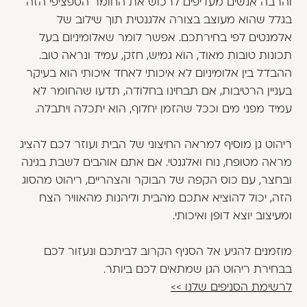
והרבה אנשים מעדיפים לרכוש את החומר הספציפי הזה
בגלל שהוא מעוצב בצורה אלגנטית תוך שילוב של
אלמנטים לפי בחירתכם. אפשר לומר שאלומיניום בעל
תכונות טובות מאוד, הוא גמיש, חזק, עמיד ונראה טוב.
ההבדל בין אלומיניום לא איכותי לאחד איכותי הוא בעיקר
בעניין הרטיבות, אם תבחינו בחלודה, תדעו שהחומר לא
עמיד מפני מים וככל שהזמן יחלוף, הוא יתכלה ויתבלה.
ריהוט גן מוסיף למראה החיצוני של הבית ועוזר לכם להציג
מראה מטופח, נוח ואלגנטי. אם אתם אוהבים לשבת בגינה
ובחצר, עם כוס הקפה של הבוקר והצהריים, ריהוט מהסוג
הזה, יכול להוציא אתכם מהבית וליהנות מהאוויר הצח
ומעיצוב יוצא דופן ואיכותי.
מוזמנים להגיע אל הסניף הקרוב לביתכם ונעזור לכם
בבחירת ריהוט הגן שמתאים לכם ביותר.
לרשימת הסניפים שלנו >>