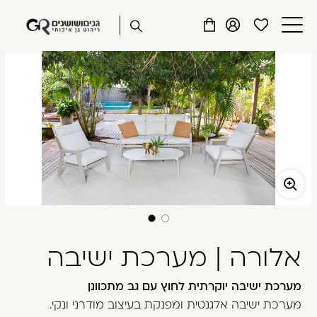
שִׂים
דלג לתוכן
דלג לסרגל הניווט
חנות אונליין גנים ושושנים
לֵב:
פתיחת
פתיחת
פתיחת
בְּאֲתָר
מועדפים
חלונית
חלונית
זֶה
סגור
למשתמש
משתמש
עגלה
מֻפְעֶלֶת
כבר רשומים? התחברו
מַעֲרֶכֶת
נָגִישׁ
בִּקְלִיק
הַמְּסַיַּעַת
לִנְגִישׁוּת
הָאֲתָר.
זכור אותי
שכחתי סיסמה
אלורה | מערכת ישיבה
מערכת ישיבה יוקרתית לחוץ עם גב מתכוונן
מערכת ישיבה אלגנטית ומפנקת בעיצוב מודרני ונקי.