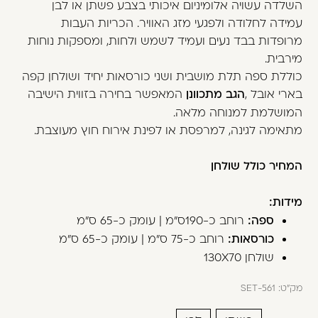
השלדה עשויה אלומיניום איכותי בצבע פשתן או לבן
משתמש חדש/אורח
עמידה לחלודה ולפגעי מזג האוויר. הכריות העבות
דאגנו לכם ליצירת חשבון קלה ומהירה במיוחד.
מרופדות בבד נעים ועמיד לשמש ולחות, ומספקות נוחות
המשיכו למילוי פרטיכם ותוכלו ליהנות מהיתרונות של
מירבית.
משתמש רשום כבר עכשיו.
כוללת ספה תלת מושבית ושני כורסאות יחיד ושולחן קפה
בארי אובל ,
הגב מתכוונן
המאפשר בחירה בזווית הישיבה
להרשמה
המושלמת למנוחה מלאה.
מתאימה לגינה, למרפסת או לפינת אירוח חוץ מעוצבת.
המחיר כולל שולחן
מידות:
ספה:
רוחב כ-190ס"מ | עומק כ-65 ס"מ
כורסאות:
רוחב כ-75 ס"מ | עומק כ-65 ס"מ
שולחן 130X70
מק"ט:
SET-561