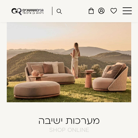
שִׂים
דלג לתוכן
דלג לסרגל הניווט
לֵב:
פתיחת
פתיחת
פתיחת
בְּאֲתָר
מועדפים
חלונית
חלונית
זֶה
סגור
למשתמש
משתמש
עגלה
מֻפְעֶלֶת
כבר רשומים? התחברו
מַעֲרֶכֶת
נָגִישׁ
בִּקְלִיק
הַמְּסַיַּעַת
לִנְגִישׁוּת
הָאֲתָר.
זכור אותי
שכחתי סיסמה
מערכות ישיבה
SHOP ONLINE