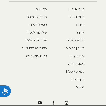
חנות אונליין
מבצעים
מטבחי חוץ
מערכות ישיבה
TRIBU
כסאות לגינה
אודות
שולחנות לגינה
הסניפים שלנו
פתרונות הצללה
מועדון לקוחות
ריהוט משלים לגינה
יצירת קשר
פינות אוכל לגינה
ביטול עסקה
מגזין lifestyle
תקנון אתר
*5422
נ