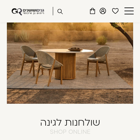
שִׂים
דלג לתוכן
דלג לסרגל הניווט
לֵב:
פתיחת
פתיחת
פתיחת
בְּאֲתָר
מועדפים
חלונית
חלונית
זֶה
סגור
למשתמש
משתמש
עגלה
מֻפְעֶלֶת
כבר רשומים? התחברו
מַעֲרֶכֶת
נָגִישׁ
בִּקְלִיק
הַמְּסַיַּעַת
לִנְגִישׁוּת
הָאֲתָר.
זכור אותי
שכחתי סיסמה
שולחנות לגינה
SHOP ONLINE