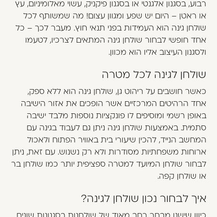
רבוע, בסגנון אלגנטי או בסגנון פיקניק, עשוי מאלומיניום, עץ
או ראטן – היום יש שפע ומגוון עצום! מה שמשותף לכל
שולחן גינה הוא העמידות בפני תנאי חוץ. מעבר לכך – כל
אחד חופשי לבחור שולחן גינה המתאים לצרכיו, לטעמו
ולסגנון העיצוב אליו הוא מכוון.
שולחן לגינה לכל מטרה
כאשר חושבים על ריהוט גן, שולחן גינה הוא ללא ספק,
אחד הרהיטים המרכזיים אשר הופכים את אזור הישיבה
באופן רשמי ומוסיפים לו פונקציות נוספות מלבד ישיבה
סתמית. באמצעות שולחן גינה ניתן גם לעבוד בגינה עם
המחשב הנייד, להכין שיעורי בית באוויר הפתוח ולאכול
ארוחות משפחתיות מסודרות ולא רק נשנוש. עם זאת, ניתן
לבחור שולחן המיועד למטרה ספציפית יותר כמו שולחן בר
או שולחן קפה.
איך לבחור נכון שולחן לגינה?
כיוון שישנו מבחר רחב מאוד של שולחנות בסגנונות שונים