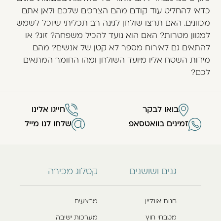
כדאי להחליט עוד קודם מהם הצרכים שלכם ולאן אתם
מכוונים. האם תרצו שולחן לגינה רב תכליתי שיוכל לשמש
למגוון מטרות? האם הוא נועד להכיל משפחה? זוג? או
להתאים גם לאירוח מספר לא קטן של אנשים? מהם
מידות השטח אליו מיועד השולחן ומהו החומר המתאים
לכם?
בואו לבקר
חייגו אלינו
זמינים בוואטסאפ
שלחו לנו מייל
גנים ושושנים
קטלוג מכירה
חנות אונליין
מבצעים
מטבחי חוץ
מערכות ישיבה