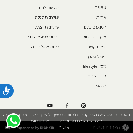
TRIBU
כסאות לגינה
אודות
שולחנות לגינה
הסניפים שלנו
פתרונות הצללה
מועדון לקוחות
ריהוט משלים לגינה
יצירת קשר
פינות אוכל לגינה
ביטול עסקה
מגזין lifestyle
תקנון אתר
*5422
נ
באתר זה נעשה שימוש בקבצי cookies. המשך גלישתך באתר מהווה הסכמה
לשימוש זה. למידע נוסף עיין בתנאי השימוש
הצהרת נגישות
אישור