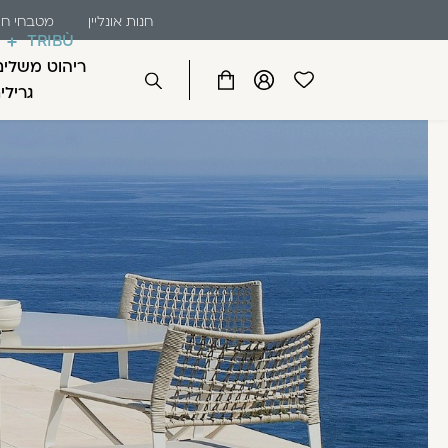
שִׂים
דלג לתוכן
דלג לסרגל הניווט
חנות אונליין
מטבחי חו
לֵב:
TRIBÙ
בְּאֲתָר
ריהוט משלים
זֶה
פתיחת
פתיחת
פתיחת
גרילי
סגור
מֻפְעֶלֶת
מועדפים
חלונית
חלונית
מַעֲרֶכֶת
למשתמש
משתמש
עגלה
כבר רשומים? התחברו
נָגִישׁ
בִּקְלִיק
הַמְּסַיַּעַת
לִנְגִישׁוּת
הָאֲתָר.
לְחַץ
Control-
זכור אותי
F11
לְהַתְאָמַת
הָאֲתָר
לְעִוְורִים
הַמִּשְׁתַּמְּשִׁים