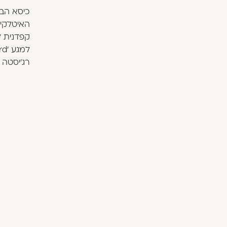
כיסא הב
האיטלקית
קפדנית ל
רג'יסטה 