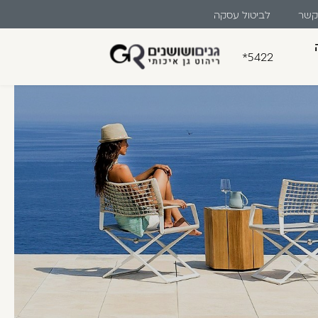
 קשר
לביטול עסקה
*5422
בון קלה ומהירה במיוחד. המשיכו
לו ליהנות מהיתרונות של משתמש רשום