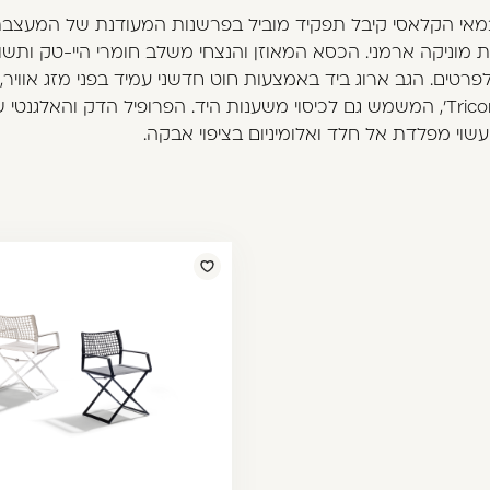
מאי הקלאסי קיבל תפקיד מוביל בפרשנות המעודנת של המעצב
 מוניקה ארמני. הכסא המאוזן והנצחי משלב חומרי היי-טק ותש
פרטים. הגב ארוג ביד באמצעות חוט חדשני עמיד בפני מזג אוויר,
למגע 'Tricord', המשמש גם לכיסוי משענות היד. הפרופיל הדק והאלגנטי
עשוי מפלדת אל חלד ואלומיניום בציפוי אבקה.