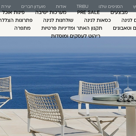
ץ
הסניפים שלנו
TRIBU
אודות
מועדון חברים
יצירת
מבצעים
PRE SALE
מערכות ישיבה
פינות אוכל
 לגינה
כסאות לגינה
שולחנות לגינה
פתרונות הצללה
ם וטאבונים
תקנון האתר ומדיניות פרטיות
מתפרה
ריהוט לעסקים ומוסדות
משתמש חדש/אורח
דאגנו לכם ליצירת חש
למילוי פרטיכם ותוכ
כבר עכשיו.
להרשמה
שכחתי סיסמה