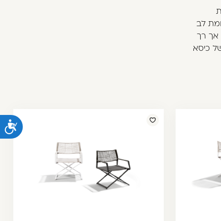
ת
ומת לב
 אך רך
 של כיסא
נ