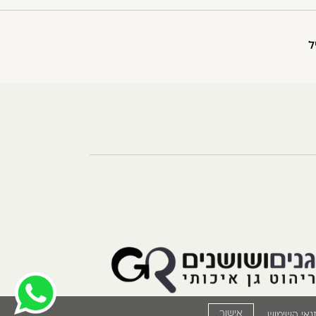
ל
אישור