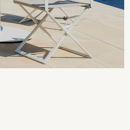
בְּתוֹכְנַת
קוֹרֵא־מָסָךְ;
לְחַץ
Control-
F10
לִפְתִיחַת
תַּפְרִיט
נְגִישׁוּת.