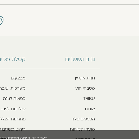
גנים ושושנים
קטלוג מכי
חנות אונליין
מבצעים
מטבחי חוץ
מערכות ישיבה
TRIBU
כסאות לגינה
אודות
שולחנות לגינה
הסניפים שלנו
פתרונות הצלל
מועדון לקוחות
ריהוט משלים ל
באתר זה נעשה שימוש בקבצי cookies. המשך גלישתך באתר מהווה הסכמה לשימוש זה. למידע נוסף עיין בת