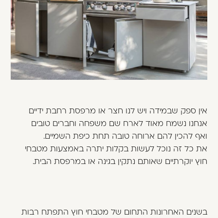
משתמש חדש/אורח
דאגנו לכם ליצירת חשבון קלה ומהירה במיוחד.
המשיכו למילוי פרטיכם ותוכלו ליהנות מהיתרונות של
משתמש רשום כבר עכשיו.
להרשמה
אין ספק שבמידה ויש לנו חצר או מרפסת רחבת ידיים
אנחנו נשמח מאוד לארח שם משפחה וחברים טובים
ואף להכין להם ארוחה טובה תחת כיפת השמיים.
את כל זה נוכל לעשות בקלות יתרה באמצעות מטבחי
חוץ יוקרתיים שאותם נתקין בגינה או במרפסת הבית.
בשנים האחרונות התחום של מטבחי חוץ התפתח רבות