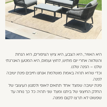
משתמש חדש/אורח
דאגנו לכם ליצירת חשבון קלה ומהירה במיוחד.
המשיכו למילוי פרטיכם ותוכלו ליהנות מהיתרונות של
משתמש רשום כבר עכשיו.
להרשמה
היא האוויר, היא הצבע, היא ציוץ הציפורים, היא הנחת
והשלווה אחרי יום מתיש, לחוץ ועמוס, היא המטען האנרגתי
שלנו – הגינה שלנו.
וכדי שהיא תהיה באמת מושלמת אנחנו חייבים פינת ישיבה
לגינה.
פינת ישיבה שמצד אחד תתאים לאופי ולסגנון העיצובי של
החלק החיצוני של ביתנו ומצד שני תהיה כל כך נוחה עד
שפשוט לא תרצו לקום ממנה.