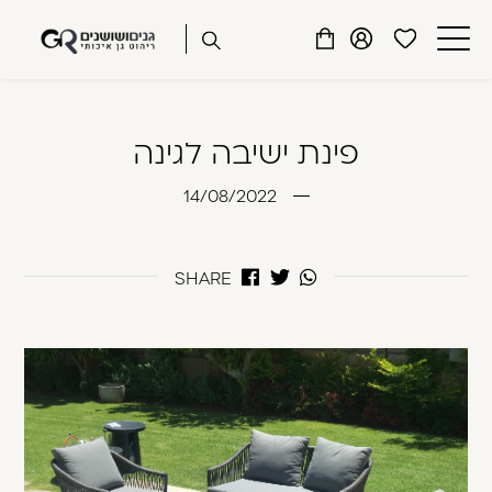
שִׂים
דלג לתוכן
דלג לסרגל הניווט
לֵב:
פתיחת
פתיחת
פתיחת
בְּאֲתָר
מועדפים
חלונית
חלונית
זֶה
סגור
למשתמש
משתמש
עגלה
מֻפְעֶלֶת
כבר רשומים? התחברו
פינת ישיבה לגינה
מַעֲרֶכֶת
נָגִישׁ
14/08/2022
בִּקְלִיק
הַמְּסַיַּעַת
לִנְגִישׁוּת
SHARE
הָאֲתָר.
זכור אותי
שכחתי סיסמה