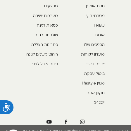
חנות אונליין
מבצעים
מטבחי חוץ
מערכות ישיבה
TRIBU
כסאות לגינה
אודות
שולחנות לגינה
הסניפים שלנו
פתרונות הצללה
מועדון לקוחות
ריהוט משלים לגינה
יצירת קשר
פינות אוכל לגינה
ביטול עסקה
מגזין lifestyle
תקנון אתר
*5422
נ
באתר זה נעשה שימוש בקבצי cookies. המשך גלישתך באתר מהווה הסכמה