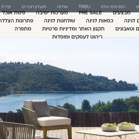
ץ
הסניפים שלנו
TRIBU
אודות
מועדון חברים
יצירת
מבצעים
PRE SALE
מערכות ישיבה
פינות אוכל
 לגינה
כסאות לגינה
שולחנות לגינה
פתרונות הצללה
ם וטאבונים
תקנון האתר ומדיניות פרטיות
מתפרה
ריהוט לעסקים ומוסדות
משתמש חדש/אורח
דאגנו לכם ליצירת חש
למילוי פרטיכם ותוכ
כבר עכשיו.
להרשמה
שכחתי סיסמה