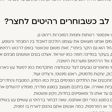
לב כשבוחרים רהיטים לחצר?
אינספור רשתות וחנויות המוכרות ריהוט גן.
ים אנחנו מוצאים את עצמנו הולכים לאיבוד בין המבחר והשפע.
ל הוא גם היקר ביותר“, זאת משום שכאשר באים לרכוש רהיטים
 בעיקר במדינה חמה כמו ישראל. אצלנו בגנים ושושנים מבינים 
של הרהיטים ומערכות הישיבה.
י מחומרים טבעיים לצד טכנולוגיה מתקדמת כמו למשל עץ ג‘ארה 
, יציקות פלסטיק, ראטן סינטטי, ורצליט ועוד.
שמתכננים את החללים הפנימיים בבית כמו הסלון, המטבח והחדרים 
ביות ואווירה. אם ביתכם מעוצב בסגנון מודרני, מומלץ להשלים א
ל אותו גל ומאופיינים בחדות, ניקיון ופשטות.
גנון כפרי חם ואותנטי, שווה לבחור ברהיטי גן עשויים עץ בשילו
 או המרפסת, כמה אנשים אתם נוהגים לארח בו זמנית,