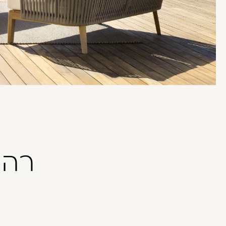
בְּתוֹכְנַת
קוֹרֵא־מָסָךְ;
לְחַץ
Control-
F10
לִפְתִיחַת
תַּפְרִיט
נְגִישׁוּת.
רהי