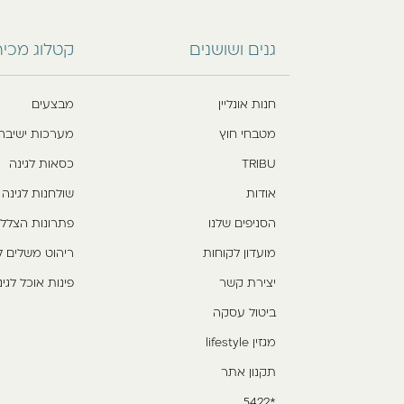
גנים ושושנים
קטלוג מכי
חנות אונליין
מבצעים
מטבחי חוץ
מערכות ישיבה
TRIBU
כסאות לגינה
אודות
שולחנות לגינה
הסניפים שלנו
פתרונות הצלל
מועדון לקוחות
ריהוט משלים ל
יצירת קשר
פינות אוכל לגינ
ביטול עסקה
מגזין lifestyle
תקנון אתר
*5422