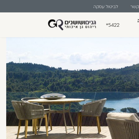
 קשר
לביטול עסקה
*5422
בון קלה ומהירה במיוחד. המשיכו
לו ליהנות מהיתרונות של משתמש רשום