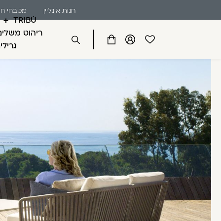
שִׂים
דלג לתוכן
דלג לסרגל הניווט
חנות אונליין
מטבחי חו
לֵב:
TRIBÙ
בְּאֲתָר
ריהוט משלים
זֶה
פתיחת
פתיחת
פתיחת
גרילי
סגור
מֻפְעֶלֶת
מועדפים
חלונית
חלונית
מַעֲרֶכֶת
למשתמש
משתמש
עגלה
כבר רשומים? התחברו
נָגִישׁ
בִּקְלִיק
הַמְּסַיַּעַת
לִנְגִישׁוּת
הָאֲתָר.
לְחַץ
Control-
זכור אותי
F11
לְהַתְאָמַת
הָאֲתָר
לְעִוְורִים
הַמִּשְׁתַּמְּשִׁים