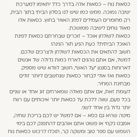
כסאות נוח – כסאות אלה בדרך כלל יתאימו למערכת
ישיבה נמוכה. ממש כמו שיש לנו בסלון הביתי בתוך הבית,
רק מחומרים העמידים למזג האוויר בחוץ. כסאות אלו
מאוד נוחים לישיבה ממושכת.
כסאות לשולחן אוכל – זוכרים שבחרתם כסאות לפינת
האוכל הביתית? כעת הגיע תור הגינה!
חשוב להתאים את הכסאות לשולחן ולצרכים שלכם.
למשל, אם אתם נוהגים לארח כמות גדולה של אנשים
לארוחות בסגנון ”על האש“, חשוב לוודא שיש מספיק
כסאות ואז אולי לבחור כסאות שנחשבים ליותר זולים
מבחינת המחיר.
לעומת זאת, אם אתם מאלה שמארחים זוג אחד או שניים
בכל פעם, שווה ללכת על כסאות יותר איכותיים עם רווח
יותר גדול בין אחד לשני.
מיטה שהיא גם כסא – אם למשל יש לכם בריכת שחיה,
אמבט ג‘קוזי או פשוט אתם אוהבים להתפנק לכם בימי
השמש עם ספר טוב ומשקה קר, תוכלו לרכוש כסאות נוח