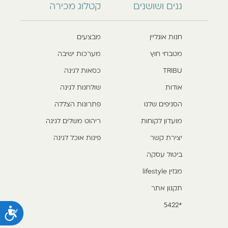
גנים ושושנים
קטלוג מכירה
חנות אונליין
מבצעים
מטבחי חוץ
מערכות ישיבה
TRIBU
כסאות לגינה
אודות
שולחנות לגינה
הסניפים שלנו
פתרונות הצללה
מועדון לקוחות
ריהוט משלים לגינה
יצירת קשר
פינות אוכל לגינה
ביטול עסקה
מגזין lifestyle
תקנון אתר
*5422
נ