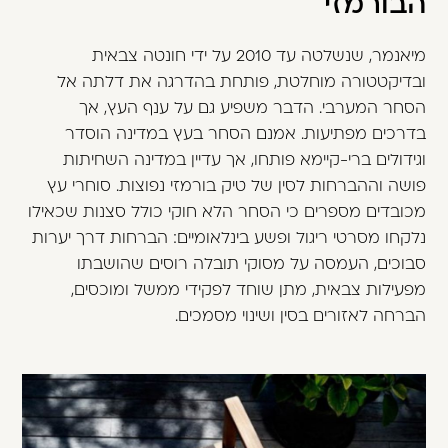
הבורמזי
מיאנמר, שנשלטה עד 2010 על ידי חונטה צבאית
ובדיקטטורה מוחלטת, פותחת בהדרגה את דלתה אל
הסחר המערבי. הדבר משפיע גם על ענף העץ, אך
בדרכים מפתיעות. אמנם הסחר בעץ במדינה הוסדר
וגידולים ברי-קיימא פותחו, אך עדיין במדינה השחיתות
פושה וההברחות לסין של טיק בורמזי נפוצות. סוחרי עץ
מכובדים מספרים כי הסחר הלא חוקי כולל סצנות שכאילו
נלקחו מסרטי ריגול ופשע בינלאומיים: הברחות דרך יערות
סבוכים, העמסה על מסוקי תובלה רוסים שהושבתו
מפעילות צבאית, מתן שוחד לפקידי ממשל ומוכסים,
הברחה לאזורים בסין ושינוי מסמכים.