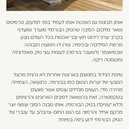
אותן תכונות גם הופכות אותו לעמיד בפני תולעים, טרמיטים
ושאר מזיקים. הסיבה שהטיק הבורמזי מוערך ומועדף
בקרב יצרני ריהוט חוץ ובני יאכטות בכל העולם נובע
מרמת הסיליקיה (בכימיה: צורן דו-חמצני) הגבוהה
שבמיאנמר (לשעבר בורמה) לעומת עצי טיק מאינדונזיה
ומקוסטה ריקה.
שיטת הגידול במטעים בארצות אחרות לא נהנית מהצל
הטבעי של יערות הגשם כמו בבורמה. כתוצאה, הצמיחה
מהירה מדי, העצים מגדלים ענפים אשר פוגעים
בטקסטורה, זאת בהשוואה לסיבים הארוכים והרציפים
(ללא "עיניים") בטיק הבורמזי). אותו מבנה הסיבי וצפוף יוצר
מרקם אחיד והרמוני. גם הגוון החום-צהבהב עד ענברי של
הטיק הבורמזי ידוע ביפה במיוחד.