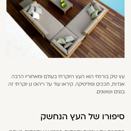
משתמש חדש/אורח
דאגנו לכם ליצירת חשבון קלה ומהירה במיוחד.
המשיכו למילוי פרטיכם ותוכלו ליהנות מהיתרונות של
משתמש רשום כבר עכשיו.
להרשמה
עץ טיק בורמזי הוא העץ היוקרתי בעולם ומאחוריו הרבה
אגדות, תככים ופוליטיקה. קיראו עוד על ריהוט גן יוקרתי זה
בגנים ושושנים.
סיפורו של העץ הנחשק