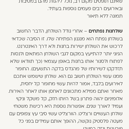
שאינם תופסים מקום רב, נוכל ליהנות מהם במסיבות
ובאירועים רבים פעמים נוספות בעתיד.
תמונה ללא תיאור
שולחנות נפתחים
– אחרי גודל השולחן, הדבר החשוב
בשולחן נפתח הוא מנגנון הפתיחה שלו. זו הסיבה שכדאי
לרכוש את השולחן ישירות בחנות ולא דרך האינטרנט.
הגיוני יותר להתייעץ במקום לגבי השולחן המתאים ולנסות
לפתוח ולסגור אותו בחנות באופן עצמאי (כך תוודאו שלא
תזדקקו לשירותיו של מהנדס בדקה התשעים). החומר
ממנו עשוי השולחן חשוב גם הוא. שולחן שישמש אתכם
לאירועים בלבד, אמור להיות עשוי מחומר קל יחסית,
מאחר ואתם ממילא מתכוונים לאחסן אותו לאחר האירוח.
אלומיניום יהווה פתרון בשל היותו חזק, קל משקל וניקוי
ועמיד לאורך שנים. אפשרות נוספת היא רכישת משטחי
שולחן העשויים ורצליט. הוורצליט עשוי סיבי עץ צפופים עם
מעטה פלסטיק נוקשה, ההופך אותם עמידים בפני כל
פורענות ונזק כמעט.