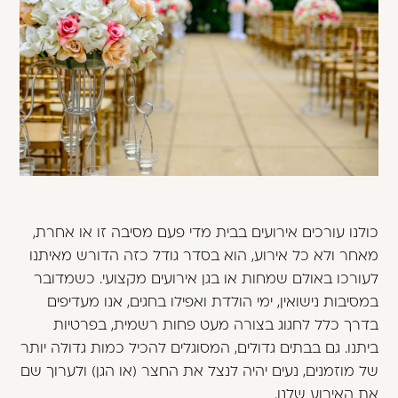
משתמש חדש/אורח
דאגנו לכם ליצירת חשבון קלה ומהירה במיוחד.
המשיכו למילוי פרטיכם ותוכלו ליהנות מהיתרונות של
משתמש רשום כבר עכשיו.
להרשמה
כולנו עורכים אירועים בבית מדי פעם מסיבה זו או אחרת,
מאחר ולא כל אירוע, הוא בסדר גודל כזה הדורש מאיתנו
לעורכו באולם שמחות או בגן אירועים מקצועי. כשמדובר
במסיבות נישואין, ימי הולדת ואפילו בחגים, אנו מעדיפים
בדרך כלל לחגוג בצורה מעט פחות רשמית, בפרטיות
ביתנו. גם בבתים גדולים, המסוגלים להכיל כמות גדולה יותר
של מוזמנים, נעים יהיה לנצל את החצר (או הגן) ולערוך שם
את האירוע שלנו.