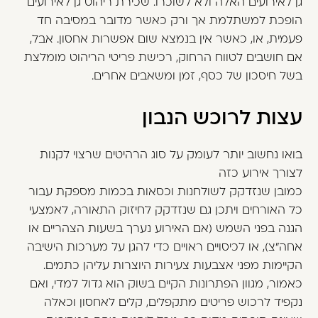
גן לאירועים האלה ולא לשוכרו. שכירת ריהוט גן לאירועים
הופכת למשתלמת אך ורק כאשר מדובר במסיבה חד
פעמית, או, כאשר אין בנמצא שום אפשרות אחסון. אבל,
אם חושבים לטווח הרחוק, רכישת פריטי הריהוט מומלצת
בשל חיסכון של כסף, זמן ומשאבים אחרים.
עצות לרוכש הנבון
בואו נחשוב יותר לעומק על סוג הרהיטים שרצוי לקנות
לצורך אירוע כזה
כמובן שנזדקק לשולחנות וכסאות בכמות מספקת עבור
כל האורחים ויתכן גם שנזדקק לחיזוק התאורה, לאמצעי
הגנה בפני השמש (אם האירוע נערך בשעות הצהריים או
אחה"צ), או לכיסויים ראויים כדי להגן על מערכות הישיבה
הקיימות מפני אצבעות צעירות היוצרות עליהן כתמים.
כאמור, מגוון הפתרונות הקיים בשוק הוא גדול למדי, ואם
נקפיד לרכוש פריטים מתקפלים, קלים לאחסון וכאלה