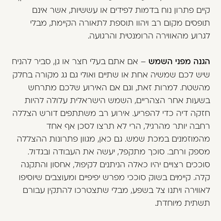
קיים פתרון נוח בדמות לפידים או עששיות, אשר אינם
תופסים מקום רב ויהוו תוספת לתאורה הקיימת, מבלי
לגרוע מהאווירה הרומנטית והרגועה.
הגנה מפני השמש
– אם אתם בעלי חצר או גן, סביר להניח
שיש לכם שמשיה אחת או שתיים ואולי גם גג מקורה בחלק
מהשטח. למרות זאת, וגם אם האירוע שלכם מתרחש
בשעות אחר הצהריים, השמש הישראלית עלולה להיות
חזקה דיה כדי להפריע. אירוע רב משתתפים דורש הצללה
רחבה יותר מהרגיל, הרי לא תרצו לסכן אף אחד
מהמוזמנים במכת שמש. גם כאן, מגוון פתרונות ההצללה
מספק ורחב. סוכך מתקפל, יעשה את העבודה ובגדול.
סוככים רצויים יהיו כאלה הניתנים לקיפול, אחסון והתקנה
קלה. קיימים בשוק סוככי מפרש יפיפיים ומעוצבים שיוסיפו
לאווירה ויתנו צל בשפע, מבלי שתצטרכו להתקין עבורם
תשתית מיוחדת.