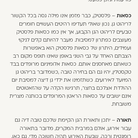
כסאות
– פלסטיק, כבר מזמן אינו מילה גסה בכל הקשור
לריהוט גן. נכון שאולי תעדיפו רהיטים העשויים חומרים
טבעיים לריהוט הגן הקבוע, אך אין כמו כסאות פלסטיק
מעוצבים כפתרון למסיבות. מעבר להיותם קלים לניקוי
ועמידים, היתרון של כסאות פלסטיק הוא באפשרות
הצבתם האחד על גבי השני באופן שאינו תופס מקום רב
כשאתם מאחסנים אותם. כסאות אלומיניום מרופדים בבד
טקסטלין, יהיו גם הם בחירה טובה ,כשמדובר בריהוט גן
המיועד לאירועים. כשתזמינו את ילדי גן דיצה למסיבת יום
ההולדת אצלכם בחצר, תרגישו הקלה על שהזאטוטים
אינם ישובים על כסאות הראטן המרופדים בכותנה מצרית
משובחת.
תאורה
– יתכן ותאורת הגן הקיימת שלכם טובה דיה גם
עבור אירוע, אולם במרבית המקרים, מדובר בתאורה
רומנטית ורכה, שבעת האירוע תהיה חשוכה מדי. גם כאן,