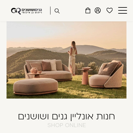
שִׂים
דלג לתוכן
דלג לסרגל הניווט
לֵב:
פתיחת
פתיחת
פתיחת
בְּאֲתָר
מועדפים
חלונית
חלונית
זֶה
סגור
למשתמש
משתמש
עגלה
מֻפְעֶלֶת
כבר רשומים? התחברו
מַעֲרֶכֶת
נָגִישׁ
בִּקְלִיק
הַמְּסַיַּעַת
לִנְגִישׁוּת
הָאֲתָר.
זכור אותי
שכחתי סיסמה
חנות אונליין גנים ושושנים
SHOP ONLINE